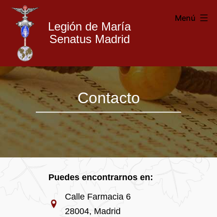
Menú
Legión de María
Senatus Madrid
Legión
Saltar
de
Contacto
al
María
contenido
Madrid
Puedes encontrarnos en:
Calle Farmacia 6
28004, Madrid