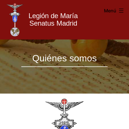
Menú
Legión de María
Senatus Madrid
Legión
Saltar
de
Quiénes somos
al
María
contenido
Madrid