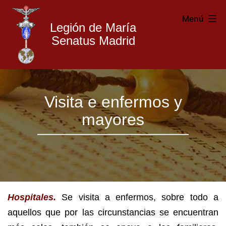
Menú
Legión de María
Senatus Madrid
Legión
Saltar
de
Visita e enfermos y
al
María
mayores
contenido
Madrid
Hospitales.
Se visita a enfermos, sobre todo a
aquellos que por las circunstancias se encuentran