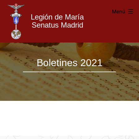
Menú
Legión de María
Senatus Madrid
Legión
Saltar
de
Boletines 2021
al
María
contenido
Madrid