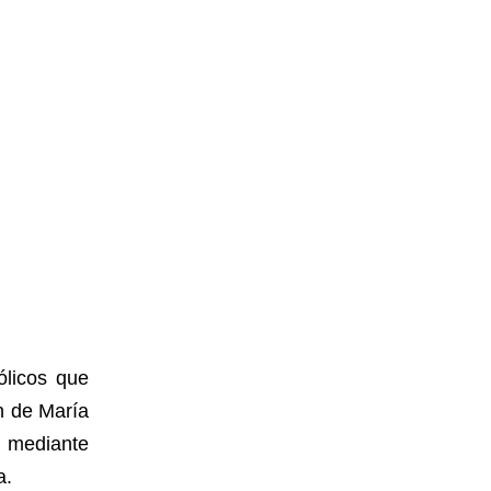
ólicos que
ón de María
, mediante
a.