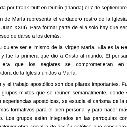
da por Frank Duff en Dublín (Irlanda) el 7 de septiembr
n de María representa el verdadero rostro de la Iglesia
Juan XXIII). Para formar parte de ella solo hay que ser
deseo de darse a los demás.
tu quiere ser el mismo de la Virgen María. Ella es la Re
 y fue la primera que dio a Cristo al mundo. El pensa
r era que los seglares se comprometieran en 
adora de la Iglesia unidos a María.
n y el trabajo apostólico son dos pilares importantes. F
 grupos mixtos que se reúnen semanalmente, donde s
 experiencias apostólicas, se estudia el carisma de la 
emas formativos para el bien personal y para hacer más
o. Los grupos están integrados en las parroquias con
cualquier obra social o de acción católica que considere