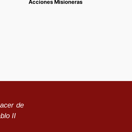
Acciones Misioneras
hacer de
blo II