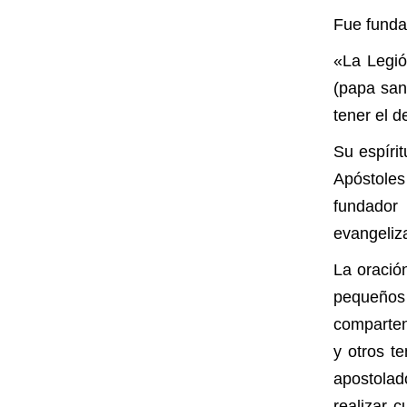
Fue funda
«La Legió
(papa san 
tener el 
Su espíri
Apóstoles
fundado
evangeliz
La oració
pequeños
comparten
y otros t
apostolad
realizar 