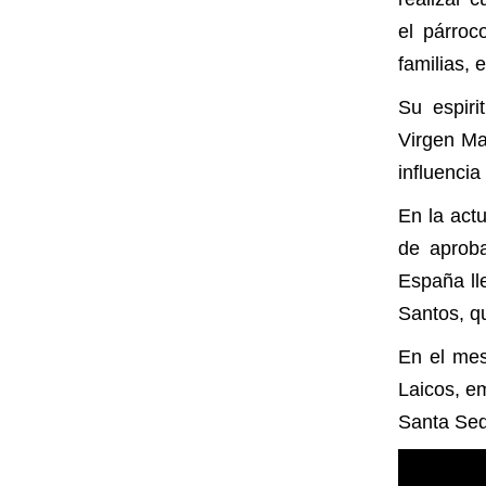
el párroc
familia
Su espiri
Virgen Ma
influencia
En la act
de aproba
España ll
Santos, q
En el mes
Laicos, em
Santa Sede