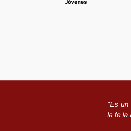
Jóvenes
"Es un 
la fe la