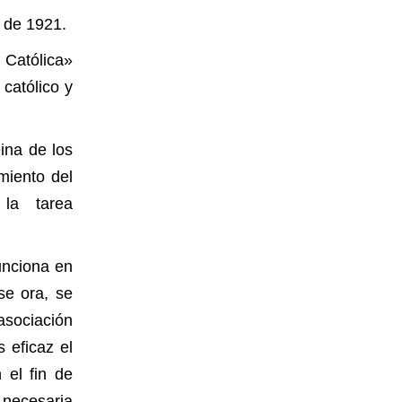
e de 1921.
 Católica»
 católico y
ina de los
miento del
la tarea
unciona en
e ora, se
asociación
 eficaz el
 el fin de
 necesaria