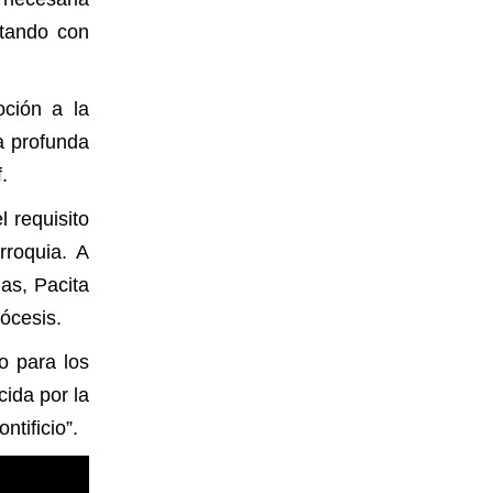
ctando con
s.
oción a la
a profunda
f.
 requisito
rroquia. A
as, Pacita
ócesis.
o para los
cida por la
tificio”.