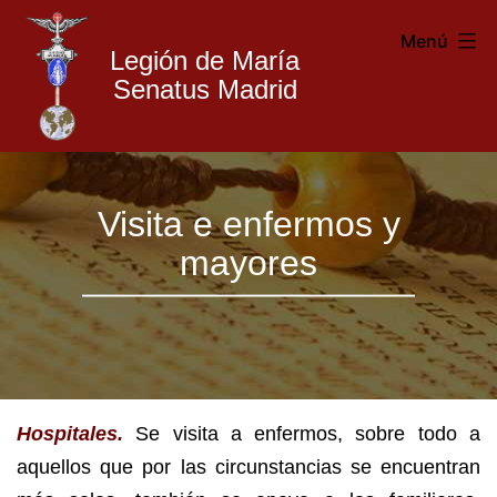
Menú
Legión de María
Senatus Madrid
Legión
Saltar
de
Visita e enfermos y
al
María
mayores
contenido
Madrid
Hospitales.
Se visita a enfermos, sobre todo a
aquellos que por las circunstancias se encuentran