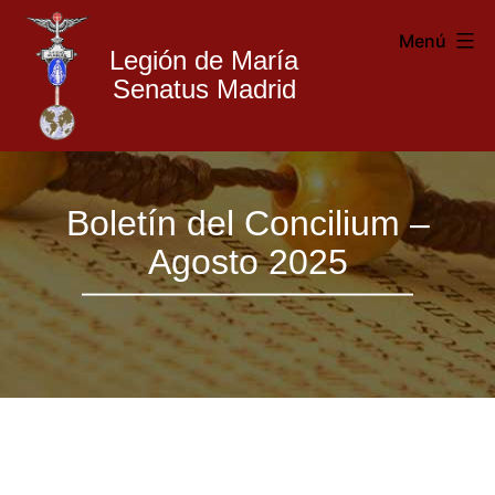
Menú
Legión de María
Senatus Madrid
Legión
Saltar
de
Boletín del Concilium –
al
María
Agosto 2025
contenido
Madrid