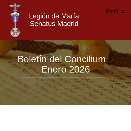
Menú
Legión de María
Senatus Madrid
Legión
Saltar
de
Boletín del Concilium –
al
María
Enero 2026
contenido
Madrid