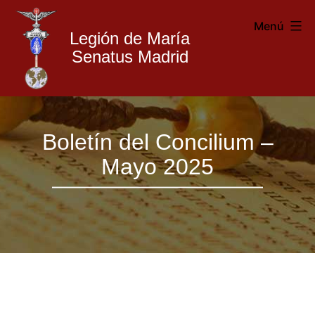
Menú
Legión de María
Senatus Madrid
Legión
Saltar
de
Boletín del Concilium –
al
María
Mayo 2025
contenido
Madrid