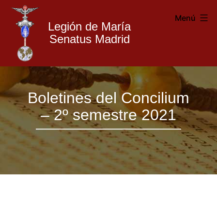
Menú
Legión de María
Senatus Madrid
Legión
Saltar
de
Boletines del Concilium
al
María
– 2º semestre 2021
contenido
Madrid