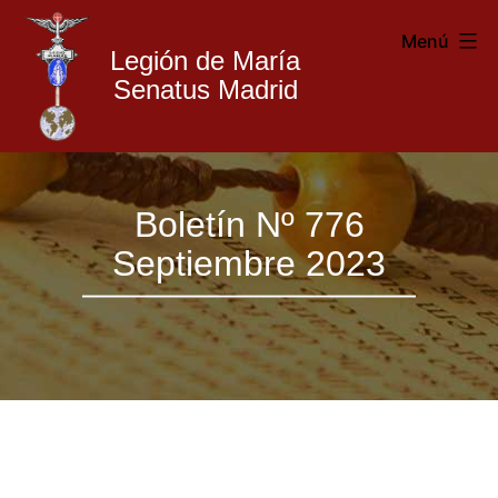
Menú
Legión de María
Senatus Madrid
Legión
Saltar
de
Boletín Nº 776
al
María
Septiembre 2023
contenido
Madrid