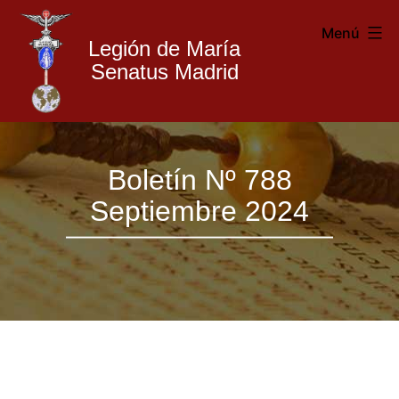
Menú
Legión de María
Senatus Madrid
Legión
Saltar
de
Boletín Nº 788
al
María
Septiembre 2024
contenido
Madrid