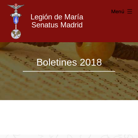
Menú
Legión de María
Senatus Madrid
Legión
Saltar
de
Boletines 2018
al
María
contenido
Madrid