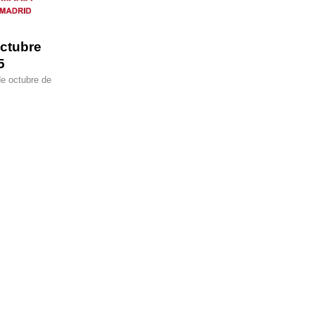
ctubre
5
e octubre de