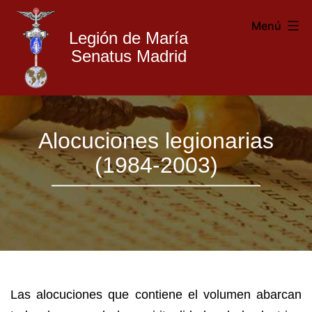
Menú
Legión de María
Senatus Madrid
Legión
Saltar
de
Alocuciones legionarias
al
María
(1984-2003)
contenido
Madrid
Las alocuciones que contiene el volumen abarcan