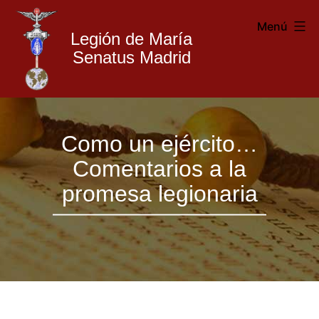
Menú
Legión de María
Senatus Madrid
Legión
Saltar
de
Como un ejército…
al
María
Comentarios a la
contenido
Madrid
promesa legionaria