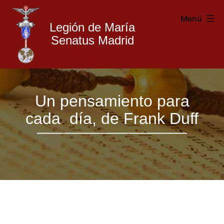
Menú
Legión de María
Senatus Madrid
Legión
Saltar
de
Un pensamiento para
al
María
cada día, de Frank Duff
contenido
Madrid