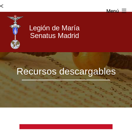
<
Menú
Legión de María
Senatus Madrid
Legión
Saltar
de
Recursos descargables
al
María
contenido
Madrid