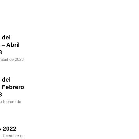
 del
– Abril
3
 abril de 2023
 del
 Febrero
3
e febrero de
s 2022
 diciembre de