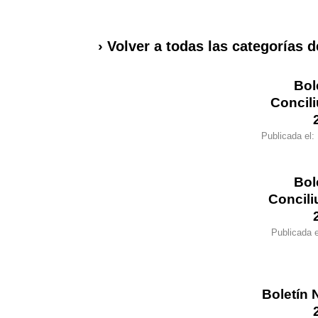
› Volver a todas las categorías d
Bol
Concil
Publicada el:
Bol
Concil
Publicada 
Boletín 