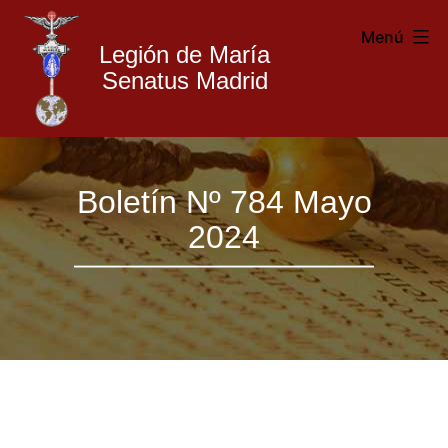
Menú
Legión de María
Senatus Madrid
Legión
Saltar
de
Boletín Nº 784 Mayo
al
María
2024
contenido
Madrid