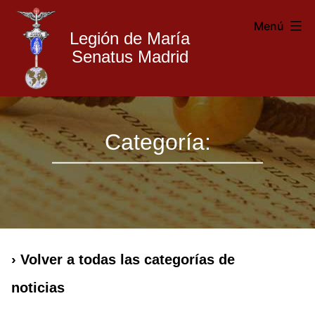
Menú
Legión de María
Senatus Madrid
Legión
Saltar
de
Categoría:
al
María
contenido
Madrid
› Volver a todas las categorías de
noticias